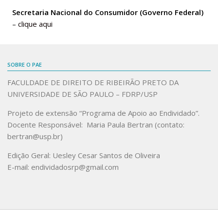
Secretaria Nacional do Consumidor (Governo Federal)
Especial Covid-19
–
clique aqui
Eventos
Links úteis
SOBRE O PAE
Sociedades de Consumo
FACULDADE DE DIREITO DE RIBEIRÃO PRETO DA
Agricultura Familiar
UNIVERSIDADE DE SÃO PAULO – FDRP/USP
Projeto de extensão “Programa de Apoio ao Endividado”.
Docente Responsável: Maria Paula Bertran (contato:
bertran@usp.br)
Edição Geral: Uesley Cesar Santos de Oliveira
E-mail: endividadosrp@gmail.com