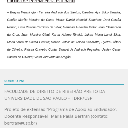
Cartilha de Permanência Estudantil
– Brayan Washington Ferreira Andrade dos Santos; Carolina Aya Suko Tanaka;
Cecília Marília Moreira da Costa Viana; Daniel Noccioli Sanches; Davi Corrêa
Rennó; Davi Petroni Cardoso da Silva; Gamaliel Gadelha Pinto; Jean Clemerson
da Cruz; Juan Moreira Giatti; Karyn Adame Rinaldi; Lukas Moret Landi Silva;
Maria Laura de Souza Pereira; Marina Vidolin de Toledo Casarotto; Pyetra Stéfani
de Oliveira; Raissa Craveiro Costa; Samuel de Andrade Peçanha; Uesley Cesar
Santos de Oliveira; Victor Azevedo de Aragão.
SOBRE O PAE
FACULDADE DE DIREITO DE RIBEIRÃO PRETO DA
UNIVERSIDADE DE SÃO PAULO – FDRP/USP
Projeto de extensão “Programa de Apoio ao Endividado”.
Docente Responsável: Maria Paula Bertran (contato:
bertran@usp.br)