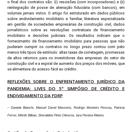
o final dos contratos são: (i) rescisões (com incorporadoras) e (ii)
reintegração de posse de alienação fiduciária (com bancos), em
volumes jamais vistos. O artigo foi estruturado em dados públicos
sobre endividamento imobiliário e familiar, literatura especializada
em gestão de sociedades empresárias de construção civil, dados
jornalísticos sobre as resoluções contratuais de financiamento
imobiliário e decisões judiciais. Os resultados indicam que o
fornecimento de financiamento imobiliário para pessoas que não
puderam cumprir os contratos no longo prazo contou com pelo
menos três tipos de estímulo: altas taxas de corretagem, promessas
de altos retornos para os investidores das empresas do setor de
construção civil e a espiral de aumento dos preços dos imóveis, que
se alimentava do acesso fácil ao crédito.
REFLEXÕES SOBRE O ENFRENTAMENTO JURÍDICO DA
PANDEMIA: LIVES DO 5º SIMPÓSIO DE CRÉDITO E
ENDIVIDAMENTO DA FDRP
– Daniele Bianchi, Manuel David Masseno, Rodrigo Monteiro Pessoa, Patricia
Ferrer, MArtin Bilbao, Sheraldine Pinto Oliveros, Iara Pereira Ribeiro.