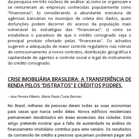
da pesquisa em três núcleos de análise: a) como se organizam e
se remuneram as empresas conhecidas popularmente como
“financeiras”; b) considerando a abundante estrutura de
agências bancárias no município de coleta dos dados, quais
disfunções podem decorrer do acesso da população mais
vulnerável às estratégias das “financeiras”; c) como se
estabelece o paradoxo de que o crédito consignado seja o
principal produto ofertado pelas “financeiras”. Os achados
sugerem a adequação de maior controle regulatório nas rotinas
de comissionamento a novos contratos, distribuição geográfica e
capilaridade de agentes e controle social e legal do instrumento
do crédito consignado.
CRISE IMOBILIÁRIA BRASILEIRA: A TRANSFERÊNCIA DE
RENDA PELOS “DISTRATOS” E CRÉDITOS PODRES.
– Iara Pereira Ribeiro, Maria Paula Costa Bertran.
No Brasil, milhares de pessoas deram todas as suas economias
para casas que nunca serão delas. Novos edifícios residenciais
permanecem desabitados em áreas essenciais das cidades. Este
artigo pretende mostrar que a falta de austeridade na análise do
financiamento imobiliário contribui para este cenário. Os resultados
da concessão de crédito a pessoas que jamais poderiam pagar até