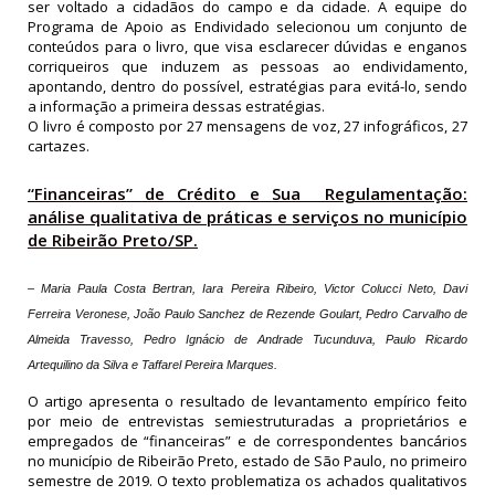
ser voltado a cidadãos do campo e da cidade. A equipe do
Programa de Apoio as Endividado selecionou um conjunto de
conteúdos para o livro, que visa esclarecer dúvidas e enganos
corriqueiros que induzem as pessoas ao endividamento,
apontando, dentro do possível, estratégias para evitá-lo, sendo
a informação a primeira dessas estratégias.
O livro é composto por 27 mensagens de voz, 27 infográficos, 27
cartazes.
“Financeiras” de Crédito e Sua Regulamentação:
análise qualitativa de práticas e serviços no município
de Ribeirão Preto/SP.
– Maria Paula Costa Bertran, Iara Pereira Ribeiro, Victor Colucci Neto, Davi
Ferreira Veronese, João Paulo Sanchez de Rezende Goulart, Pedro Carvalho de
Almeida Travesso, Pedro Ignácio de Andrade Tucunduva, Paulo Ricardo
Artequilino da Silva e Taffarel Pereira Marques.
O artigo apresenta o resultado de levantamento empírico feito
por meio de entrevistas semiestruturadas a proprietários e
empregados de “financeiras” e de correspondentes bancários
no município de Ribeirão Preto, estado de São Paulo, no primeiro
semestre de 2019. O texto problematiza os achados qualitativos