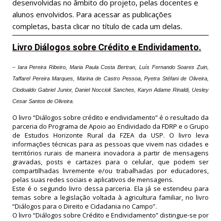
desenvolvidas no âmbito do projeto, pelas docentes e
Especial Covid-19
alunos envolvidos. Para acessar as publicações
completas, basta clicar no título de cada um delas.
Eventos
Livro Diálogos sobre Crédito e Endividamento.
Links úteis
Sociedades de Consumo
– Iara Pereira Ribeiro, Maria Paula Costa Bertran, Luís Fernando Soares Zuin,
Taffarel Pereira Marques, Marina de Castro Pessoa, Pyetra Stéfani de Oliveira,
Agricultura Familiar
Clodoaldo Gabriel Junior, Daniel Noccioli Sanches, Karyn Adame Rinaldi, Uesley
Cesar Santos de Oliveira.
O livro “Diálogos sobre crédito e endividamento” é o resultado da
parceria do Programa de Apoio ao Endividado da FDRP e o Grupo
de Estudos Horizonte Rural da FZEA da USP. O livro leva
informações técnicas para as pessoas que vivem nas cidades e
territórios rurais de maneira inovadora a partir de mensagens
gravadas, posts e cartazes para o celular, que podem ser
compartilhadas livremente e/ou trabalhadas por educadores,
pelas suas redes sociais e aplicativos de mensagens.
Este é o segundo livro dessa parceria. Ela já se estendeu para
temas sobre a legislação voltada à agricultura familiar, no livro
“Diálogos para o Direito e Cidadania no Campo”.
O livro “Diálogos sobre Crédito e Endividamento” distingue-se por