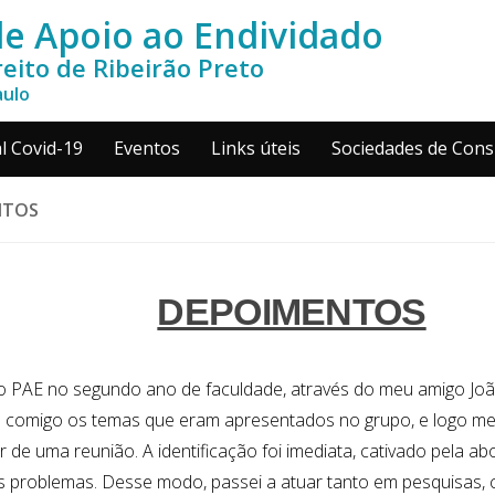
e Apoio ao Endividado
eito de Ribeirão Preto
aulo
l Covid-19
Eventos
Links úteis
Sociedades de Con
NTOS
DEPOIMENTOS
o PAE no segundo ano de faculdade, através do meu amigo Joã
a comigo os temas que eram apresentados no grupo, e logo me 
ar de uma reunião. A identificação foi imediata, cativado pela a
s problemas. Desse modo, passei a atuar tanto em pesquisas,