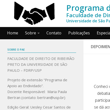
Programa d
Faculdade de Dir
Universidade de São P
Home
Sobre
Contato
Publicações
Especia
DEPOIME
SOBRE O PAE
FACULDADE DE DIREITO DE RIBEIRÃO
PRETO DA UNIVERSIDADE DE SÃO
PAULO – FDRP/USP
Projeto de extensão “Programa de
Apoio ao Endividado”.
Conheci 
Docente Responsável: Maria Paula
debati
Bertran (contato: bertran@usp.br)
particip
se dá ao
Edição Geral: Uesley Cesar Santos de