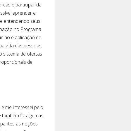
icas e participar da
ssível aprender e
 e entendendo seus
cipação no Programa
união e aplicação de
 na vida das pessoas;
o sistema de ofertas
roporcionais de
 e me interessei pelo
 e também fiz algumas
cipantes as noções