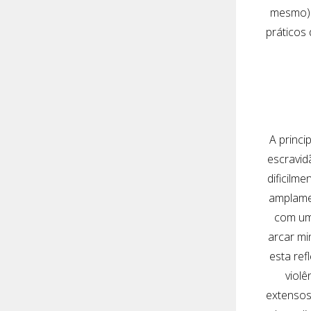
mesmo). 
práticos
A princi
escravid
dificilm
amplamen
com um
arcar mi
esta ref
violê
extensos