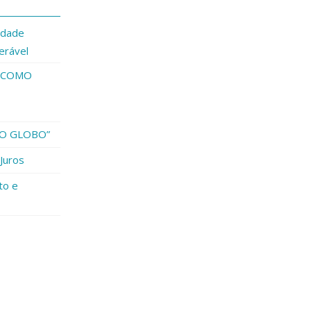
idade
erável
3 COMO
 “O GLOBO”
Juros
to e