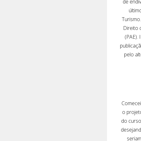
de endiv
últim
Turismo.
Direito
(PAE). 
publicaçã
pelo al
Comecei 
o projet
do curso 
desejand
seriam