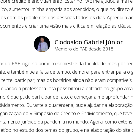
sobre crédito e endividamento. Estar no PAE me ajudou a me r
lico, aumentou minha empatia aos atendidos, o que no direito é 
mos com os problemas das pessoas todos os dias. Aprendi a an
ocumentos e criar uma visão mais crítica em relação as cláusula
Clodoaldo Gabriel Júnior
Membro do PAE desde 2018
lar do PAE logo no primeiro semestre da faculdade, mas por re
nte, e também pela falta de tempo, demorei para entrar para o
 tentei participar, mas os horários ainda não eram compatívei
 quando a professora Iara possibilitou a entrada no grupo atrav
rio é que pude participar de fato, e começar a me aprofundar 
ividamento. Durante a quarentena, pude ajudar na elaboração 
ganização do V Simpósio de Crédito e Endividamento, que tev
ntamento jurídico da pandemia no mundo. Agora, como extensi
tido no estudo dos temas do grupo, e na elaboração do site d