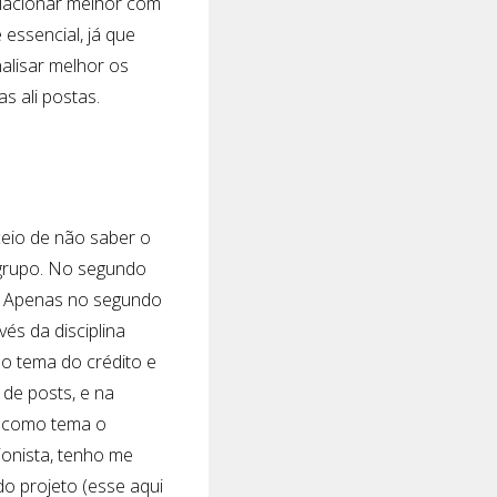
elacionar melhor com
essencial, já que
alisar melhor os
s ali postas.
ceio de não saber o
 grupo. No segundo
s. Apenas no segundo
és da disciplina
no tema do crédito e
de posts, e na
e como tema o
onista, tenho me
o projeto (esse aqui