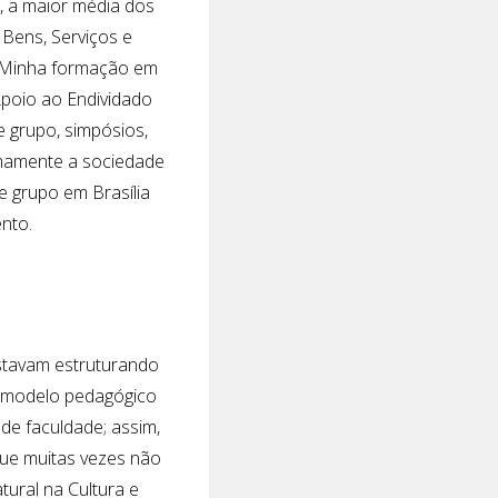
%, a maior média dos
Bens, Serviços e
. Minha formação em
Apoio ao Endividado
e grupo, simpósios,
nimamente a sociedade
e grupo em Brasília
nto.
stavam estruturando
o modelo pedagógico
 de faculdade; assim,
que muitas vezes não
ural na Cultura e