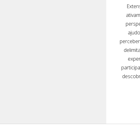
Exten
ativam
perspe
ajudo
perceber
delimit
exper
particip
descobr