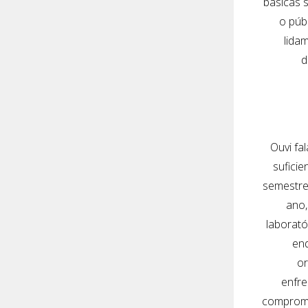
básicas 
o púb
lida
d
Ouvi fa
suficie
semestre
ano,
laborató
end
or
enfre
comprome