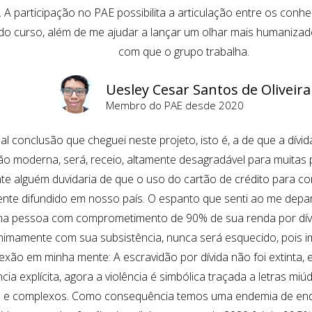
A participação no PAE possibilita a articulação entre os conh
 do curso, além de me ajudar a lançar um olhar mais humaniza
com que o grupo trabalha.​
Uesley Cesar Santos de Oliveira
Membro do PAE desde 2020
pal conclusão que cheguei neste projeto, isto é, a de que a dív
ão moderna, será, receio, altamente desagradável para muitas 
ente alguém duvidaria de que o uso do cartão de crédito para c
te difundido em nosso país. O espanto que senti ao me depara
a pessoa com comprometimento de 90% de sua renda por dív
nimamente com sua subsistência, nunca será esquecido, pois i
lexão em minha mente: A escravidão por dívida não foi extinta, 
ncia explícita, agora a violência é simbólica traçada a letras mi
 e complexos. Como consequência temos uma endemia de end