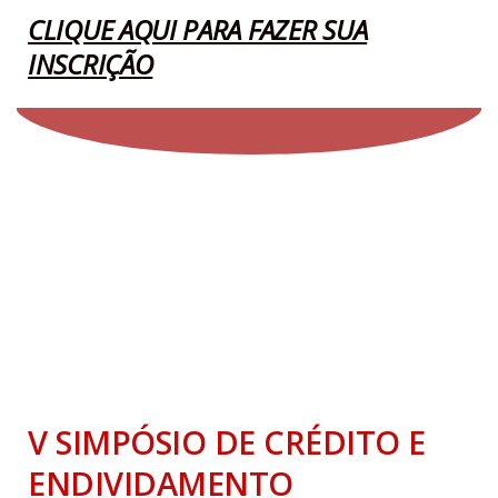
CLIQUE AQUI PARA FAZER SUA
Especial Covid-19
INSCRIÇÃO
Eventos
Links úteis
Sociedades de Consumo
Agricultura Familiar
V SIMPÓSIO DE CRÉDITO E
ENDIVIDAMENTO